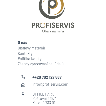
O nás
Obalový materiál
Kontakty
Politika kvality
Zásady zpracování os. údajů
+420 702 127 587

info@profiservis.com

OFFICE PARK

Poštovní 338/4
Karviná 733 01